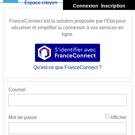
*
Espace citoyen
Connexion
Inscription
Accueil
FranceConnect est la solution proposée par l’État pour
Mon compte
sécuriser et simplifier la connexion à vos services en
ligne.
Démarches
S’identifier avec FranceConnec
Portail Famille
Qu’est-ce que FranceConnect ?
Retour site
Porte-documents
Courriel
*
Mot de passe
Afficher